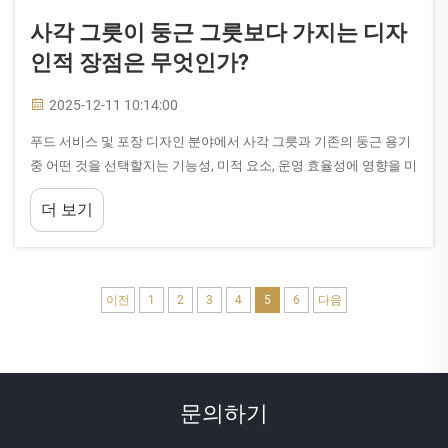
사각 그릇이 둥근 그릇보다 가지는 디자
인적 장점은 무엇인가?
2025-12-11 10:14:00
푸드 서비스 및 포장 디자인 분야에서 사각 그릇과 기존의 둥근 용기
중 어떤 것을 선택할지는 기능성, 미적 요소, 운영 효율성에 영향을 미
치는 근본적인 결정이다. 둥근 그릇이 오랫동안 시장을 주도해 왔음
더 보기
에도 불구하고...
이전
1
2
3
4
5
6
다음
문의하기