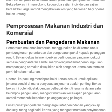
Bekas-bekas ini menyokong kedua-dua sajian individu dan sajian
bersaiz keluarga sambil mengekalkan kos yang berkesan bagi operasi
bukan untung.
Pemprosesan Makanan Industri dan
Komersial
Pembuatan dan Pengedaran Makanan
Pemproses makanan komersial menggunakan baldi kertas untuk
pembungkusan perantaraan dan pengedaran pukal kepada pelanggan
runcit. Bekas-bekas ini memberikan perlindungan yang mencukupi
semasa penghantaran sambil menyokong matlamat pembungkusan
mampan yang semakin diwajibkan oleh pengecer utama dan rantaian
perkhidmatan makanan.
Operasi ko-packing mendapati baldi kertas sesuai untuk aplikasi
jenama sendiri di mana penyesuaian jenama adalah penting. Bekas-
bekas ini boleh dicetak dengan pelbagai identiti jenama dalam satu
kelompok pengeluaran, mengoptimumkan kecekapan pengeluaran
sambil memenuhi keperluan pelanggan yang pelbagai.
Pusat-pusat pengedaran menghargai sifat penindanan yang cekap
dari segi ruang bagi baldi kertas, yang mengoptimumkan penyimpanan