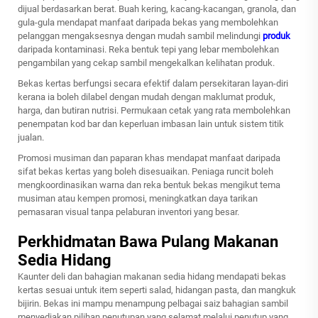
dijual berdasarkan berat. Buah kering, kacang-kacangan, granola, dan
gula-gula mendapat manfaat daripada bekas yang membolehkan
pelanggan mengaksesnya dengan mudah sambil melindungi
produk
daripada kontaminasi. Reka bentuk tepi yang lebar membolehkan
pengambilan yang cekap sambil mengekalkan kelihatan produk.
Bekas kertas berfungsi secara efektif dalam persekitaran layan-diri
kerana ia boleh dilabel dengan mudah dengan maklumat produk,
harga, dan butiran nutrisi. Permukaan cetak yang rata membolehkan
penempatan kod bar dan keperluan imbasan lain untuk sistem titik
jualan.
Promosi musiman dan paparan khas mendapat manfaat daripada
sifat bekas kertas yang boleh disesuaikan. Peniaga runcit boleh
mengkoordinasikan warna dan reka bentuk bekas mengikut tema
musiman atau kempen promosi, meningkatkan daya tarikan
pemasaran visual tanpa pelaburan inventori yang besar.
Perkhidmatan Bawa Pulang Makanan
Sedia Hidang
Kaunter deli dan bahagian makanan sedia hidang mendapati bekas
kertas sesuai untuk item seperti salad, hidangan pasta, dan mangkuk
bijirin. Bekas ini mampu menampung pelbagai saiz bahagian sambil
menyediakan pilihan penutupan yang selamat melalui penutup yang