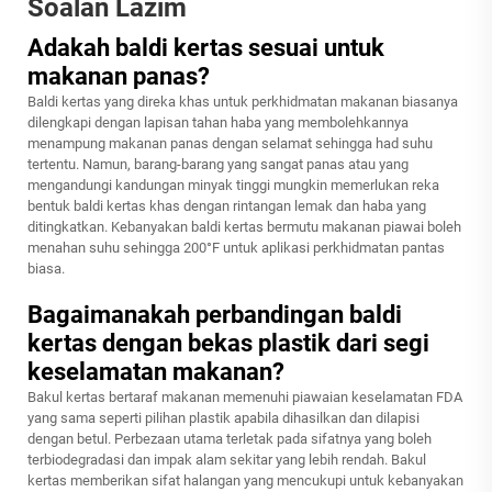
Soalan Lazim
Adakah baldi kertas sesuai untuk
makanan panas?
Baldi kertas yang direka khas untuk perkhidmatan makanan biasanya
dilengkapi dengan lapisan tahan haba yang membolehkannya
menampung makanan panas dengan selamat sehingga had suhu
tertentu. Namun, barang-barang yang sangat panas atau yang
mengandungi kandungan minyak tinggi mungkin memerlukan reka
bentuk baldi kertas khas dengan rintangan lemak dan haba yang
ditingkatkan. Kebanyakan baldi kertas bermutu makanan piawai boleh
menahan suhu sehingga 200°F untuk aplikasi perkhidmatan pantas
biasa.
Bagaimanakah perbandingan baldi
kertas dengan bekas plastik dari segi
keselamatan makanan?
Bakul kertas bertaraf makanan memenuhi piawaian keselamatan FDA
yang sama seperti pilihan plastik apabila dihasilkan dan dilapisi
dengan betul. Perbezaan utama terletak pada sifatnya yang boleh
terbiodegradasi dan impak alam sekitar yang lebih rendah. Bakul
kertas memberikan sifat halangan yang mencukupi untuk kebanyakan