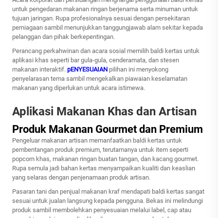
untuk pengedaran makanan ringan berjenama serta minuman untuk
tujuan jaringan. Rupa profesionalnya sesuai dengan persekitaran
perniagaan sambil menunjukkan tanggungjawab alam sekitar kepada
pelanggan dan pihak berkepentingan.
Perancang perkahwinan dan acara sosial memilih baldi kertas untuk
aplikasi khas seperti bar gula-gula, cenderamata, dan stesen
makanan interaktif.
pENYESUAIAN
pilihan ini menyokong
penyelarasan tema sambil mengekalkan piawaian keselamatan
makanan yang diperlukan untuk acara istimewa.
Aplikasi Makanan Khas dan Artisan
Produk Makanan Gourmet dan Premium
Pengeluar makanan artisan memanfaatkan baldi kertas untuk
pembentangan produk premium, terutamanya untuk item seperti
popcorn khas, makanan ringan buatan tangan, dan kacang gourmet.
Rupa semula jadi bahan kertas menyampaikan kualiti dan keaslian
yang selaras dengan penjenamaan produk artisan.
Pasaran tani dan penjual makanan kraf mendapati baldi kertas sangat
sesuai untuk jualan langsung kepada pengguna. Bekas ini melindungi
produk sambil membolehkan penyesuaian melalui label, cap atau