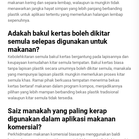
makanan kering dan separa-lembap, walaupun ia mungkin tidak
menawarkan jangka hayat simpan yang lebih panjang berbanding
plastik untuk aplikasi tertentu yang memerlukan halangan lembap
sepenuhnya.
Adakah bakul kertas boleh dikitar
semula selepas digunakan untuk
makanan?
Kebolehkitaran semula bakul kertas bergantung pada lapisannya dan
keupayaan kemudahan kitar semula tempatan. Bakul kertas biasa
tanpa lapisan plastik secara umumnya boleh dikitar semula, manakala
yang mempunyai lapisan plastik mungkin memerlukan proses kitar
semula khas. Ramai pihak berkuasa tempatan menerima bekas
kertas bertaraf makanan dalam program kompos, menjadikannya
pilihan yang lebih mampan berbanding bekas plastik tradisional
walaupun kitar semula tidak tersedia.
Saiz manakah yang paling kerap
digunakan dalam aplikasi makanan
komersial?
Perkhidmatan makanan komersial biasanya menggunakan baldi