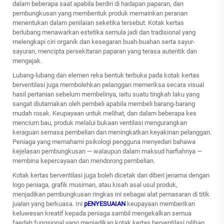
dalam beberapa saat apabila berdiri di hadapan paparan, dan
pembungkusan yang membentuk produk memainkan peranan
menentukan dalam penilaian seketika tersebut. Kotak kertas
berlubang menawarkan estetika semula jadi dan tradisional yang
melengkapi ciri organik dan kesegaran buah-buahan serta sayur-
sayuran, mencipta persekitaran paparan yang terasa autentik dan
mengajak.
Lubang-lubang dan elemen reka bentuk terbuka pada kotak kertas
berventilasi juga membolehkan pelanggan memeriksa secara visual
hasil pertanian sebelum membelinya, iaitu suatu tingkah laku yang
sangat diutamakan oleh pembeli apabila membeli barang-barang
mudah rosak. Keupayaan untuk melihat, dan dalam beberapa kes
mencium bau, produk melalui bukaan ventilasi mengurangkan
keraguan semasa pembelian dan meningkatkan keyakinan pelanggan.
Peniaga yang memahami psikologi pengguna menyedari bahawa
kejelasan pembungkusan — walaupun dalam maksud harfiahnya —
membina kepercayaan dan mendorong pembelian.
Kotak kertas berventilasi juga boleh dicetak dan diberi jenama dengan
logo peniaga, grafik musiman, atau kisah asal usul produk,
menjadikan pembungkusan ringkas ini sebagai alat pemasaran di titik
jualan yang berkuasa. Ini
pENYESUAIAN
keupayaan memberikan
keluwesan kreatif kepada peniaga sambil mengekalkan semua
faedah fungsional yang menjadikan kotak kertas berventilasi pilihan