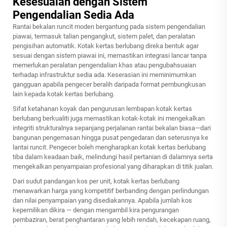
Kesesuaian dengan Sistem
Pengendalian Sedia Ada
Rantai bekalan runcit moden bergantung pada sistem pengendalian
piawai, termasuk talian pengangkut, sistem palet, dan peralatan
pengisihan automatik. Kotak kertas berlubang direka bentuk agar
sesuai dengan sistem piawai ini, memastikan integrasi lancar tanpa
memerlukan peralatan pengendalian khas atau pengubahsuaian
terhadap infrastruktur sedia ada. Keserasian ini meminimumkan
gangguan apabila pengecer beralih daripada format pembungkusan
lain kepada kotak kertas berlubang.
Sifat ketahanan koyak dan pengurusan lembapan kotak kertas
berlubang berkualiti juga memastikan kotak-kotak ini mengekalkan
integriti strukturalnya sepanjang perjalanan rantai bekalan biasa—dari
bangunan pengemasan hingga pusat pengedaran dan seterusnya ke
lantai runcit. Pengecer boleh mengharapkan kotak kertas berlubang
tiba dalam keadaan baik, melindungi hasil pertanian di dalamnya serta
mengekalkan penyampaian profesional yang diharapkan di titik jualan.
Dari sudut pandangan kos per unit, kotak kertas berlubang
menawarkan harga yang kompetitif berbanding dengan perlindungan
dan nilai penyampaian yang disediakannya. Apabila jumlah kos
kepemilikan dikira — dengan mengambil kira pengurangan
pembaziran, berat penghantaran yang lebih rendah, kecekapan ruang,