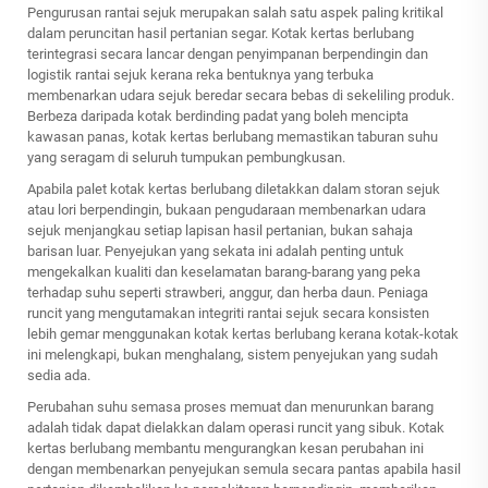
Pengurusan rantai sejuk merupakan salah satu aspek paling kritikal
dalam peruncitan hasil pertanian segar. Kotak kertas berlubang
terintegrasi secara lancar dengan penyimpanan berpendingin dan
logistik rantai sejuk kerana reka bentuknya yang terbuka
membenarkan udara sejuk beredar secara bebas di sekeliling produk.
Berbeza daripada kotak berdinding padat yang boleh mencipta
kawasan panas, kotak kertas berlubang memastikan taburan suhu
yang seragam di seluruh tumpukan pembungkusan.
Apabila palet kotak kertas berlubang diletakkan dalam storan sejuk
atau lori berpendingin, bukaan pengudaraan membenarkan udara
sejuk menjangkau setiap lapisan hasil pertanian, bukan sahaja
barisan luar. Penyejukan yang sekata ini adalah penting untuk
mengekalkan kualiti dan keselamatan barang-barang yang peka
terhadap suhu seperti strawberi, anggur, dan herba daun. Peniaga
runcit yang mengutamakan integriti rantai sejuk secara konsisten
lebih gemar menggunakan kotak kertas berlubang kerana kotak-kotak
ini melengkapi, bukan menghalang, sistem penyejukan yang sudah
sedia ada.
Perubahan suhu semasa proses memuat dan menurunkan barang
adalah tidak dapat dielakkan dalam operasi runcit yang sibuk. Kotak
kertas berlubang membantu mengurangkan kesan perubahan ini
dengan membenarkan penyejukan semula secara pantas apabila hasil