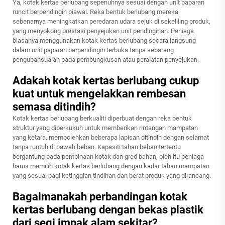
Ya, kotak kertas berlubang sepenuhnya sesuai dengan unit paparan
runcit berpendingin piawai. Reka bentuk berlubang mereka
sebenarnya meningkatkan peredaran udara sejuk di sekeliling produk,
yang menyokong prestasi penyejukan unit pendinginan. Peniaga
biasanya menggunakan kotak kertas berlubang secara langsung
dalam unit paparan berpendingin terbuka tanpa sebarang
pengubahsuaian pada pembungkusan atau peralatan penyejukan.
Adakah kotak kertas berlubang cukup
kuat untuk mengelakkan rembesan
semasa ditindih?
Kotak kertas berlubang berkualiti diperbuat dengan reka bentuk
struktur yang diperkukuh untuk memberikan rintangan mampatan
yang ketara, membolehkan beberapa lapisan ditindih dengan selamat
tanpa runtuh di bawah beban. Kapasiti tahan beban tertentu
bergantung pada pembinaan kotak dan gred bahan, oleh itu peniaga
harus memilih kotak kertas berlubang dengan kadar tahan mampatan
yang sesuai bagi ketinggian tindihan dan berat produk yang dirancang.
Bagaimanakah perbandingan kotak
kertas berlubang dengan bekas plastik
dari segi impak alam sekitar?