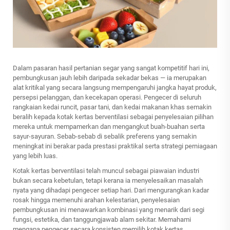
Dalam pasaran hasil pertanian segar yang sangat kompetitif hari ini,
pembungkusan jauh lebih daripada sekadar bekas — ia merupakan
alat kritikal yang secara langsung mempengaruhi jangka hayat produk,
persepsi pelanggan, dan kecekapan operasi. Pengecer di seluruh
rangkaian kedai runcit, pasar tani, dan kedai makanan khas semakin
beralih kepada
kotak kertas berventilasi
sebagai penyelesaian pilihan
mereka untuk mempamerkan dan mengangkut buah-buahan serta
sayur-sayuran. Sebab-sebab di sebalik preferens yang semakin
meningkat ini berakar pada prestasi praktikal serta strategi perniagaan
yang lebih luas.
Kotak kertas berventilasi telah muncul sebagai piawaian industri
bukan secara kebetulan, tetapi kerana ia menyelesaikan masalah
nyata yang dihadapi pengecer setiap hari. Dari mengurangkan kadar
rosak hingga memenuhi arahan kelestarian, penyelesaian
pembungkusan ini menawarkan kombinasi yang menarik dari segi
fungsi, estetika, dan tanggungjawab alam sekitar. Memahami
mengapa pengecer secara konsisten memilih kotak kertas