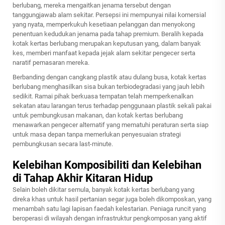
berlubang, mereka mengaitkan jenama tersebut dengan
tanggungjawab alam sekitar. Persepsi ini mempunyai nilai komersial
yang nyata, memperkukuh kesetiaan pelanggan dan menyokong
penentuan kedudukan jenama pada tahap premium. Beralih kepada
kotak kertas berlubang merupakan keputusan yang, dalam banyak
kes, memberi manfaat kepada jejak alam sekitar pengecer serta
naratif pemasaran mereka.
Berbanding dengan cangkang plastik atau dulang busa, kotak kertas
berlubang menghasilkan sisa bukan terbiodegradasi yang jauh lebih
sedikit. Ramai pihak berkuasa tempatan telah memperkenalkan
sekatan atau larangan terus terhadap penggunaan plastik sekali pakai
untuk pembungkusan makanan, dan kotak kertas berlubang
menawarkan pengecer alternatif yang mematuhi peraturan serta siap
untuk masa depan tanpa memerlukan penyesuaian strategi
pembungkusan secara last-minute.
Kelebihan Komposibiliti dan Kelebihan
di Tahap Akhir Kitaran Hidup
Selain boleh dikitar semula, banyak kotak kertas berlubang yang
direka khas untuk hasil pertanian segar juga boleh dikomposkan, yang
menambah satu lagi lapisan faedah kelestarian. Peniaga runcit yang
beroperasi di wilayah dengan infrastruktur pengkomposan yang aktif